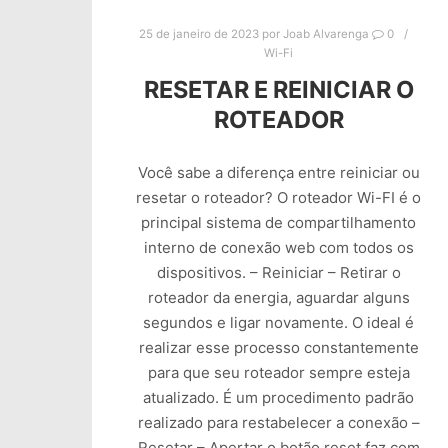
25 de janeiro de 2023
por
Joab Alvarenga
0
Wi-Fi
RESETAR E REINICIAR O
ROTEADOR
Você sabe a diferença entre reiniciar ou
resetar o roteador? O roteador Wi-FI é o
principal sistema de compartilhamento
interno de conexão web com todos os
dispositivos. – Reiniciar – Retirar o
roteador da energia, aguardar alguns
segundos e ligar novamente. O ideal é
realizar esse processo constantemente
para que seu roteador sempre esteja
atualizado. É um procedimento padrão
realizado para restabelecer a conexão –
Resetar – Apertar o botão reset faz com