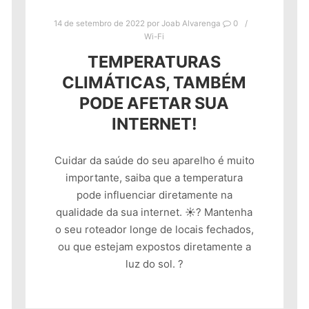
14 de setembro de 2022
por
Joab Alvarenga
0
Wi-Fi
TEMPERATURAS
CLIMÁTICAS, TAMBÉM
PODE AFETAR SUA
INTERNET!
Cuidar da saúde do seu aparelho é muito
importante, saiba que a temperatura
pode influenciar diretamente na
qualidade da sua internet. ☀? Mantenha
o seu roteador longe de locais fechados,
ou que estejam expostos diretamente a
luz do sol. ?