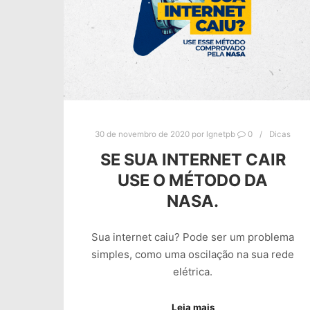
30 de novembro de 2020
por
lgnetpb
0
Dicas
SE SUA INTERNET CAIR
USE O MÉTODO DA
NASA.
Sua internet caiu? Pode ser um problema
simples, como uma oscilação na sua rede
elétrica.
Leia mais