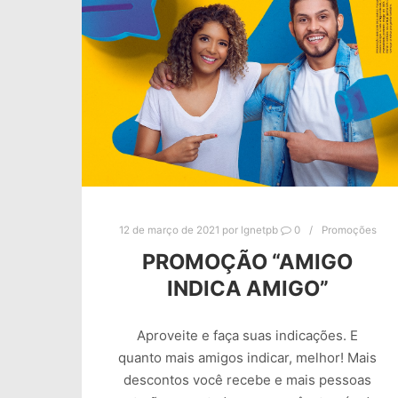
12 de março de 2021
por
lgnetpb
0
Promoções
PROMOÇÃO “AMIGO
INDICA AMIGO”
Aproveite e faça suas indicações. E
quanto mais amigos indicar, melhor! Mais
descontos você recebe e mais pessoas