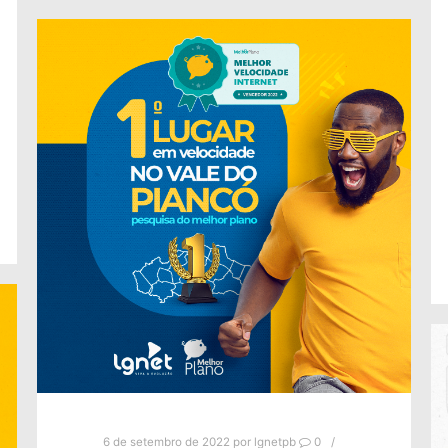
6 de setembro de 2022
por
lgnetpb
0