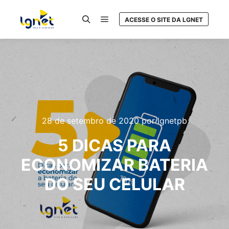
ACESSE O SITE DA LGNET
Menu principal
Pesquisa
28 de setembro de 2020
por
lgnetpb
5 DICAS PARA
ECONOMIZAR BATERIA
DO SEU CELULAR