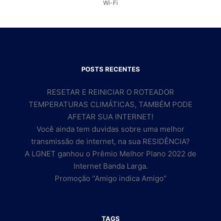
Wi-Fi
POSTS RECENTES
RESETAR E REINICIAR O ROTEADOR
TEMPERATURAS CLIMÁTICAS, TAMBÉM PODE
AFETAR SUA INTERNET!
Você ainda tem duvidas sobre uma melhor
transmissão de internet, na sua RESIDÊNCIA?
A LGNET ganhou o Prêmio Melhor Plano 2022 de
Internet Banda Larga.
Promoção “Amigo indica Amigo”
TAGS